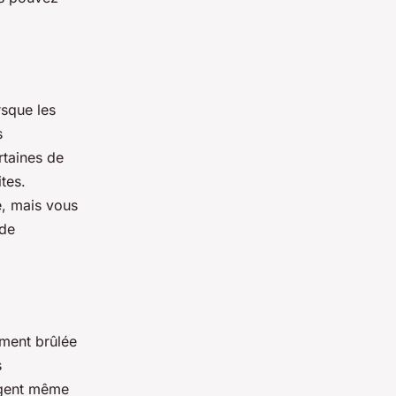
rsque les
s
rtaines de
tes.
e, mais vous
 de
ement brûlée
s
agent même