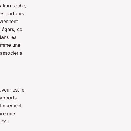
lation sèche,
Les parfums
oviennent
 légers, ce
dans les
comme une
’associer à
veur est le
 apports
atiquement
ire une
ues :