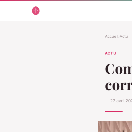
Accueil
›
Actu
ACTU
Com
corr
— 27 avril 20