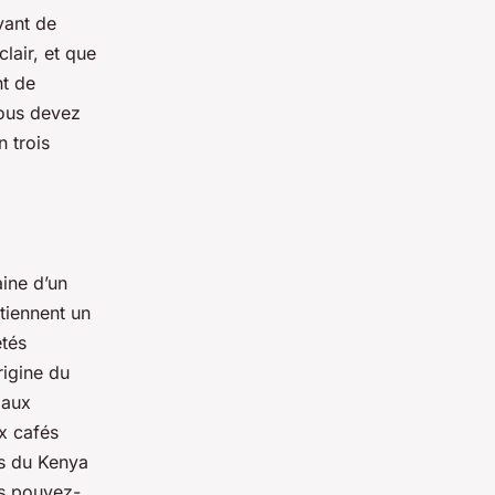
vant de
lair, et que
nt de
vous devez
 trois
aine d’un
tiennent un
étés
rigine du
 aux
x cafés
és du Kenya
es pouvez-