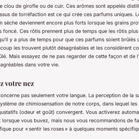
 clou de girofle ou de cuir. Ces arômes sont appelés distil
ssus de torréfaction est ce qui crée ces parfums uniques. 
ion sèche deviennent encore plus forts lorsque les grains pr
us foncé. Ces rôtis prennent plus de temps que les rôtis plus
 qu’il y a plus de temps pour que ces parfums soient brûlés 
ucoup les trouvent plutôt désagréables et les considèrent 
lé. Mais essayez de ne pas regarder de cette façon et de l
agréables dans votre vie.
z votre nez
concerne pas seulement votre langue. La perception de la sa
système de chimiosensation de notre corps, dans lequel les
 gustatifs (odeur et goût) convergent. Vous activerez autom
t lorsque vous buvez, mais nous vous recommandons de fa
ique pour « sentir les roses » à quelques moments spécifiq