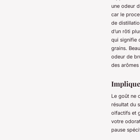
une odeur de
car le proce
de distillat
d’un rôti pl
qui signifie
grains. Bea
odeur de brû
des arômes 
Implique
Le goût ne 
résultat du 
olfactifs et
votre odora
pause spécif