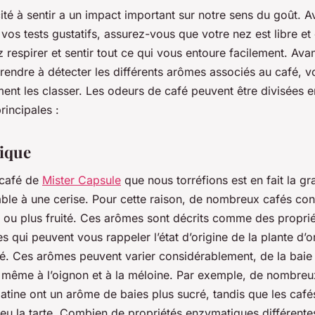
té à sentir a un impact important sur notre sens du goût. A
s tests gustatifs, assurez-vous que votre nez est libre et c
respirer et sentir tout ce qui vous entoure facilement. Ava
rendre à détecter les différents arômes associés au café, 
nt les classer. Les odeurs de café peuvent être divisées en
rincipales :
ique
 café de
Mister Capsule
que nous torréfions est en fait la gr
able à une cerise. Pour cette raison, de nombreux cafés con
l ou plus fruité. Ces arômes sont décrits comme des propri
 qui peuvent vous rappeler l’état d’origine de la plante d’o
fé. Ces arômes peuvent varier considérablement, de la baie
 même à l’oignon et à la méloine. Par exemple, de nombreu
atine ont un arôme de baies plus sucré, tandis que les caf
peu la tarte. Combien de propriétés enzymatiques différent