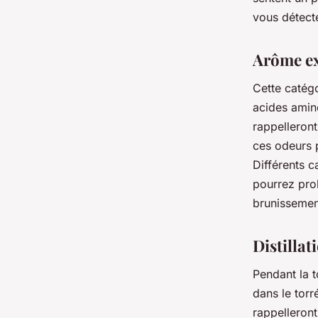
vous détecte
Arôme ex
Cette catégo
acides amin
rappelleron
ces odeurs 
Différents c
pourrez pro
brunissement
Distillat
Pendant la t
dans le tor
rappelleron