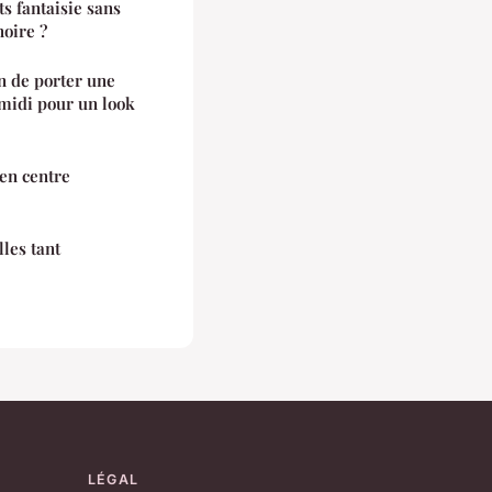
s fantaisie sans
noire ?
n de porter une
 midi pour un look
en centre
lles tant
LÉGAL