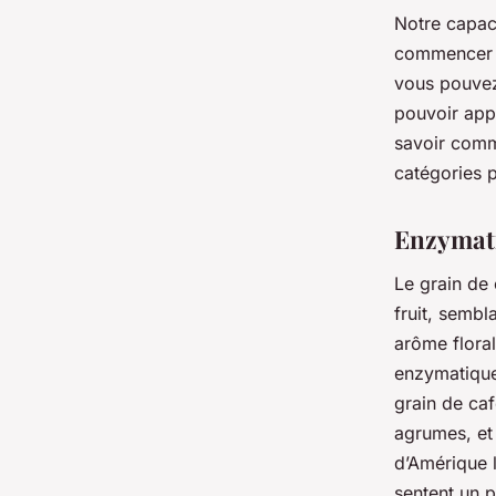
Notre capaci
commencer vo
vous pouvez 
pouvoir app
savoir comme
catégories p
Enzymat
Le grain de
fruit, sembl
arôme flora
enzymatiques
grain de ca
agrumes, et
d’Amérique l
sentent un 