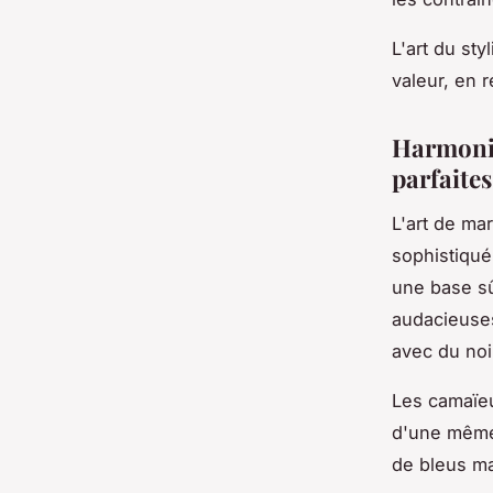
L'art du sty
valeur, en 
Harmonie
parfaites
L'art de ma
sophistiqu
une base sû
audacieuses
avec du noi
Les camaïeu
d'une même
de bleus ma