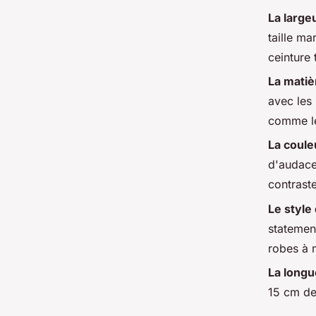
La large
taille ma
ceinture 
La mati
avec les 
comme le 
La coul
d'audace
contraste
Le style
statement
robes à 
La longu
15 cm de