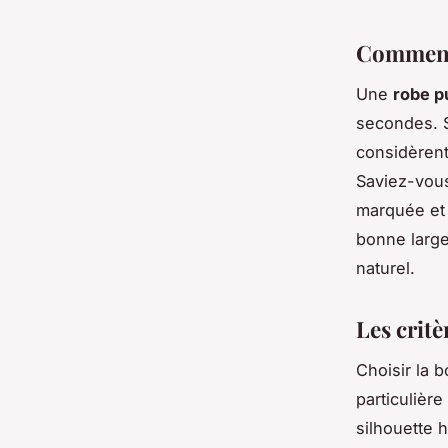
Comment 
Une
robe pu
secondes. 
considèrent
Saviez-vou
marquée et é
bonne large
naturel.
Les critè
Choisir la 
particulièr
silhouette 