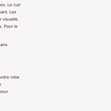
es. Le cuir
sant. Les
 visuelle.
s. Pour le
sans
votre robe
e
 pour