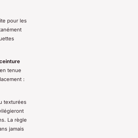
ite pour les
antanément
uettes
ceinture
 en tenue
placement :
u texturées
vilégieront
s. La règle
ans jamais