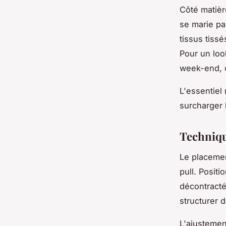
Côté matièr
se marie pa
tissus tiss
Pour un loo
week-end, o
L'essentiel 
surcharger 
Techniqu
Le placemen
pull. Positi
décontractée
structurer 
L'ajustemen