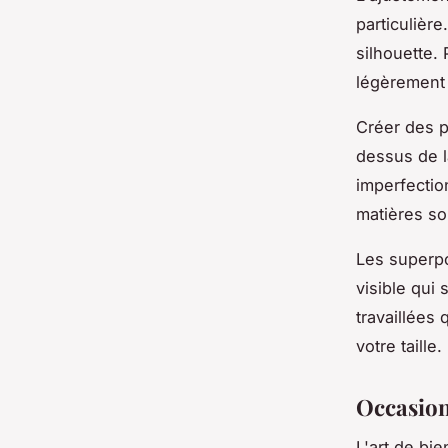
particulière
silhouette.
légèrement 
Créer des pl
dessus de l
imperfectio
matières so
Les superpo
visible qui
travaillées
votre taille.
Occasions
L'art de bi