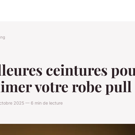
ing
leures ceintures po
imer votre robe pull
ctobre 2025 — 6 min de lecture