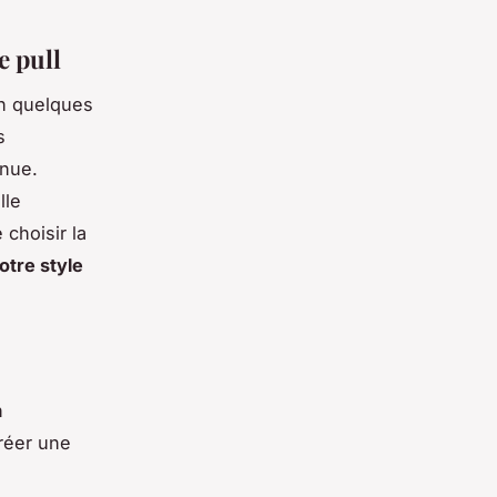
e pull
en quelques
s
enue.
lle
 choisir la
otre style
n
créer une