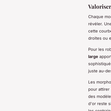
Valoriser
Chaque morph
révéler. U
cette courb
droites ou 
Pour les ro
large
apport
sophistiqué
juste au-des
Les morphol
pour attirer
des modèles
d'or reste s
les contrain