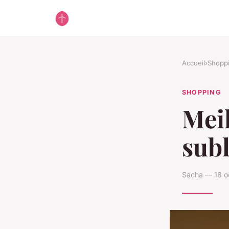
Accueil
›
Shopp
SHOPPING
Meil
subl
Sacha — 18 o