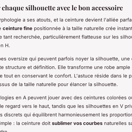
 chaque silhouette avec le bon accessoire
ologie a ses atouts, et la ceinture devient l'alliée parfa
ne
ceinture fine
positionnée à la taille naturelle crée inst
e tant recherchée, particulièrement flatteuse sur les silho
en H.
bes oversize qui peuvent parfois noyer la silhouette, une
e structure et définition. Elle transforme une robe ample
e tout en conservant le confort. L'astuce réside dans le 
sus de la taille naturelle pour élancer la silhouette.
ogies en A peuvent jouer avec des ceintures colorées o
 le regard vers le haut, tandis que les silhouettes en V pri
 discrets qui équilibrent harmonieusement les proportion
imple : la ceinture doit
sublimer vos courbes
naturelles s
dre.