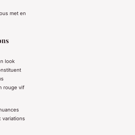
 vous met en
ons
en look
nstituent
us
n rouge vif
 nuances
variations