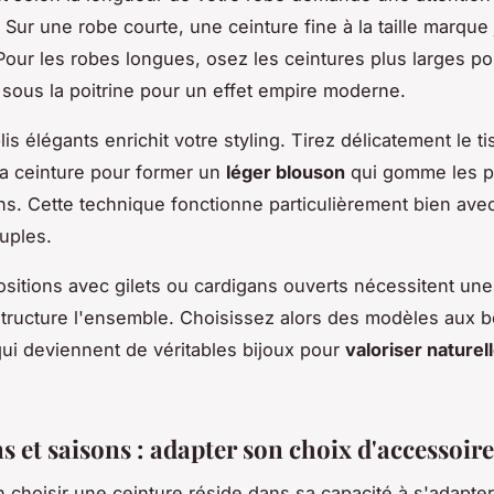
. Sur une robe courte, une ceinture fine à la taille marque 
 Pour les robes longues, osez les ceintures plus larges p
sous la poitrine pour un effet empire moderne.
is élégants enrichit votre styling. Tirez délicatement le t
a ceinture pour former un
léger blouson
qui gomme les p
ns. Cette technique fonctionne particulièrement bien avec
uples.
sitions avec gilets ou cardigans ouverts nécessitent une
 structure l'ensemble. Choisissez alors des modèles aux 
 qui deviennent de véritables bijoux pour
valoriser nature
 et saisons : adapter son choix d'accessoire
en choisir une ceinture réside dans sa capacité à s'adapte