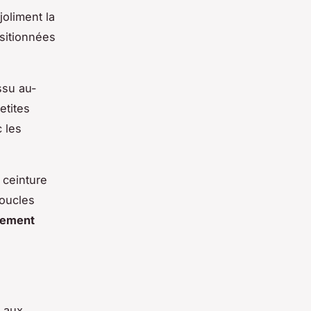
joliment la
ositionnées
issu au-
etites
 les
 ceinture
boucles
llement
r aux