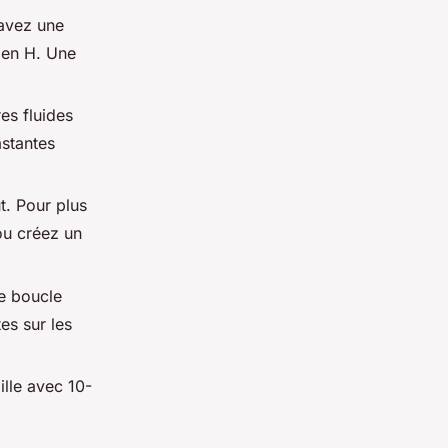
 avez une
e en H. Une
res fluides
astantes
t. Pour plus
ou créez un
e boucle
es sur les
aille avec 10-