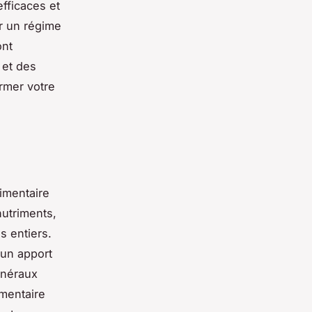
efficaces et
er un régime
ont
 et des
rmer votre
limentaire
nutriments,
s entiers.
 un apport
inéraux
mentaire