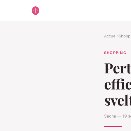
Accueil
›
Shopp
SHOPPING
Pert
effi
svel
Sacha — 19 s