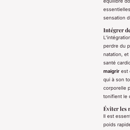
équilibré d
essentielle
sensation d
Intégrer d
L'intégrati
perdre du p
natation, et
santé cardi
maigrir
est 
qui à son t
corporelle 
tonifient le
Éviter les
Il est esse
poids rapid