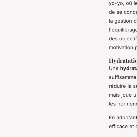
yo-yo, où le
de se conc
la gestion 
l'équilibra
des objecti
motivation 
Hydratati
Une
hydrat
suffisammen
réduire la 
mais joue u
les hormone
En adoptant
efficace et