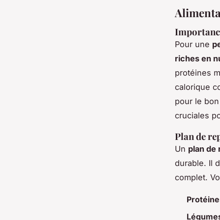
Alimentat
Importance
Pour une
p
riches en n
protéines ma
calorique c
pour le bon
cruciales po
Plan de re
Un
plan de 
durable. Il 
complet. Vo
Protéine
Légumes