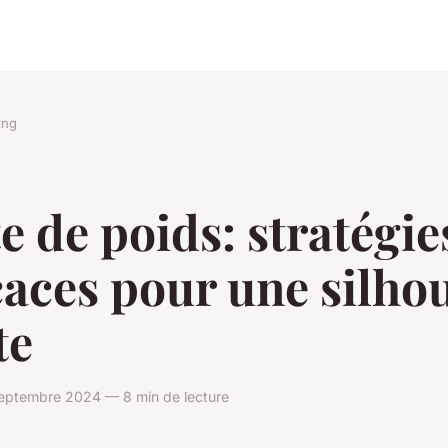
ing
e de poids: stratégie
caces pour une silho
te
eptembre 2024 — 8 min de lecture