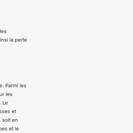
les
insi la perte
e. Parmi les
ur les
. Le
isses et
 soit en
bes et le