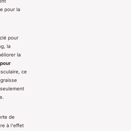
ont
e pour la
 clé pour
g, la
éliorer la
 pour
sculaire, ce
 graisse
n seulement
e.
erte de
e à l'effet