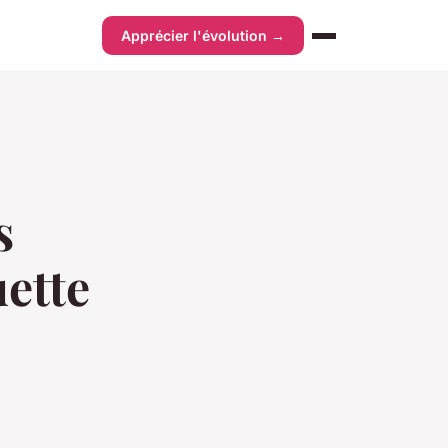
Apprécier l'évolution →
s
uette