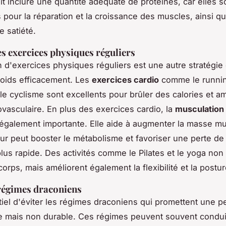
oit inclure une quantité adéquate de protéines, car elles s
s pour la réparation et la croissance des muscles, ainsi qu
e satiété.
es exercices physiques réguliers
on d'exercices physiques réguliers est une autre stratégie
oids efficacement. Les
exercices cardio
comme le runnin
 le cyclisme sont excellents pour brûler des calories et am
ovasculaire. En plus des exercices cardio, la
musculation
également importante. Elle aide à augmenter la masse mu
our peut booster le métabolisme et favoriser une perte de
plus rapide. Des activités comme le Pilates et le yoga no
 corps, mais améliorent également la flexibilité et la postur
 régimes draconiens
ntiel d'éviter les régimes draconiens qui promettent une p
e mais non durable. Ces régimes peuvent souvent conduir