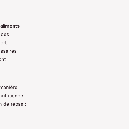
s
aliments
, des
port
essaires
ont
 manière
nutritionnel
n de repas :