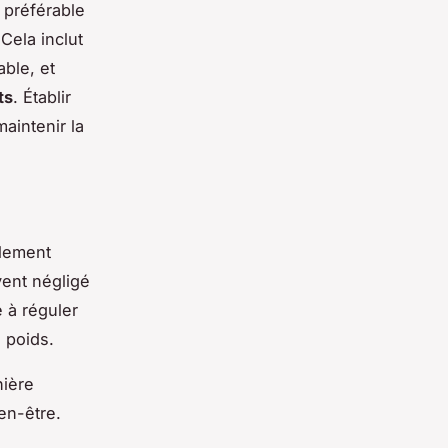
t préférable
Cela inclut
able, et
ts
. Établir
aintenir la
alement
vent négligé
 à réguler
 poids.
nière
en-être.