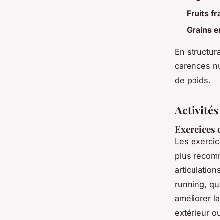
Fruits fr
Grains e
En structur
carences nut
de poids.
Activité
Exercices 
Les exercic
plus recomm
articulation
running, qua
améliorer l
extérieur o