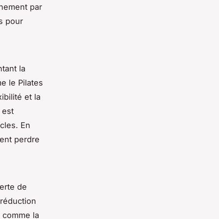
înement par
es pour
ant la
 le Pilates
bilité et la
 est
cles. En
ent perdre
perte de
 réduction
és comme la