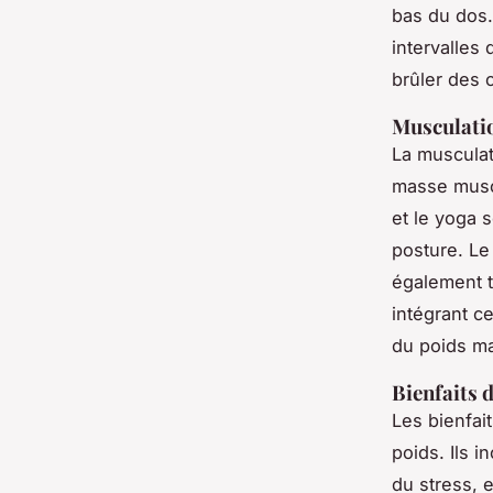
bas du dos.
intervalles
brûler des 
Musculatio
La musculat
masse muscu
et le yoga s
posture. Le
également t
intégrant c
du poids ma
Bienfaits 
Les bienfai
poids. Ils 
du stress, 